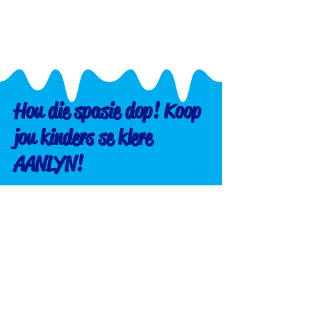
Hou die spasie dop! Koop
jou kinders se klere
AANLYN!
admin@kruinpark.co.za
hoof@kruinpark.co.za
017 634 8242
Oë Boontoe - Vasberade Vorentoe