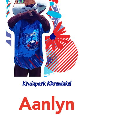
Kruinpark Klerewinkel
Aanlyn